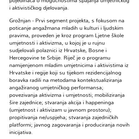
pojedinaca o mogućnostima spajanja umjetničkog
i aktivističkog djelovanja.
Grožnjan - Prvi segment projekta, s fokusom na
poticanje angažmana mladih u kulturi i ljudskim
pravima, proveden je kroz program Ljetne škole
umjetnosti i aktivizma, u kojoj je u rujnu
sudjelovali polaznici iz Hrvatske, Bosne i
Hercegovine te Srbije. Riječ je o programu
namijenjenom mladim umjetnicima i aktivistima iz
Hrvatske i regije koji su tijekom rezidencijalnog
boravka radili na metodama kontekstualiziranja
angažiranog umjetničkog performansa;
povezivanja aktivizma i umjetnosti; mobiliziranja
šire zajednice; stvaranja akcija i happeninga
(umjetnost i aktivizam u javnom prostoru);
propitivanja ne/uspjeha; stvaranja zajedničkih
platformi; javnog zagovaranja i produciranja novih
inicijativa.