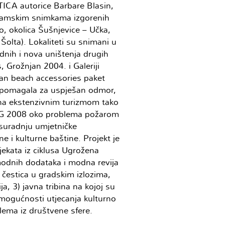
ICA autorice Barbare Blasin,
oramskim snimkama izgorenih
o, okolica Šušnjevice – Učka,
Šolta). Lokaliteti su snimani u
dnih i nova uništenja drugih
s, Grožnjan 2004. i Galeriji
dan beach accessories paket
na pomagala za uspješan odmor,
ena ekstenzivnim turizmom tako
NOG 2008 oko problema požarom
suradnju umjetničke
e i kulturne baštine. Projekt je
jekata iz ciklusa Ugrožena
modnih dodataka i modna revija
a čestica u gradskim izlozima,
, 3) javna tribina na kojoj su
 mogućnosti utjecanja kulturno
lema iz društvene sfere.