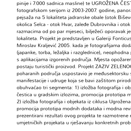
pinije i 7.000 sadnica masline) te UGROŽENA ČEST
fotografskom serijom iz 2003-2007. godine, pan
pejsaža na 5 lokaliteta jadranske obale (otok Bišev
okolica Selca - otok Hvar, zaleđe Dubrovnika i otok 
razmacima od po par mjeseci, bilježeći oporavak je
lokaliteta. Projekt je predstavljen u Galeriji Fonticu
Miroslav Kraljević 2005. kada je fotografijama do
(japanke, torba, ležaljka i razglednice), neophod
s aplikacijama izgorenih područja. Mjesta opožar
postaju turistički proizvod. Projekt ZAZIV ZELE
poharanih područja uspostavio je međusektorsku 
manifestacije i udruge koja se bavi zaštitom prirodn
obuhvaćao tri segmenta: 1) izložba fotografija i ob
čestica u gradskim izlozima, promocija prototipa 
2) izložba fotografija i objekata iz ciklusa Ugrožen
promocija prototipa modnih dodataka i modna revija
prezentirani rezultati ovog projekta te razmotrene
umjetničkih projekata u rješavanju konkretnih prob