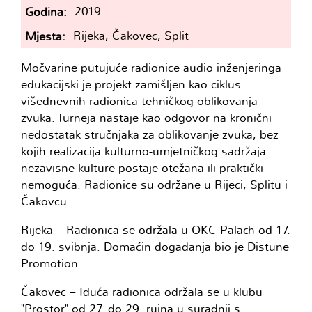
2019
Godina
Rijeka, Čakovec, Split
Mjesta
Močvarine putujuće radionice audio inženjeringa
edukacijski je projekt zamišljen kao ciklus
višednevnih radionica tehničkog oblikovanja
zvuka. Turneja nastaje kao odgovor na kronični
nedostatak stručnjaka za oblikovanje zvuka, bez
kojih realizacija kulturno-umjetničkog sadržaja
nezavisne kulture postaje otežana ili praktički
nemoguća. Radionice su održane u Rijeci, Splitu i
Čakovcu.
Rijeka – Radionica se održala u OKC Palach od 17.
do 19. svibnja. Domaćin događanja bio je Distune
Promotion.
Čakovec – Iduća radionica održala se u klubu
"Prostor" od 27. do 29. rujna u suradnji s