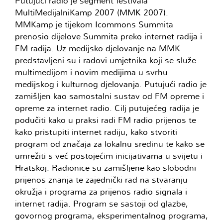
Putujući radio je segment festivala
MultiMedijalniKamp 2007 (MMK 2007).
MMKamp je tijekom Icommons Summita
prenosio dijelove Summita preko internet radija i
FM radija. Uz medijsko djelovanje na MMK
predstavljeni su i radovi umjetnika koji se služe
multimedijom i novim medijima u svrhu
medijskog i kulturnog djelovanja. Putujući radio je
zamišljen kao samostalni sustav od FM opreme i
opreme za internet radio. Cilj putujećeg radija je
podučiti kako u praksi radi FM radio prijenos te
kako pristupiti internet radiju, kako stvoriti
program od značaja za lokalnu sredinu te kako se
umrežiti s već postojećim inicijativama u svijetu i
Hratskoj. Radionice su zamišljene kao slobodni
prijenos znanja te zajednički rad na stvaranju
okružja i programa za prijenos radio signala i
internet radija. Program se sastoji od glazbe,
govornog programa, eksperimentalnog programa,