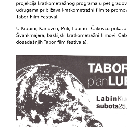
projekcija kratkometražnog programa u pet gradov
udrugama približava kratkometražni film te promovi
Tabor Film Festival.
U Krapini, Karlovcu, Puli, Labinu i Čakovcu prikaza
Švankmajera, baskijski kratkometražni filmovi, Caba
dosadašnjih Tabor film festivala).