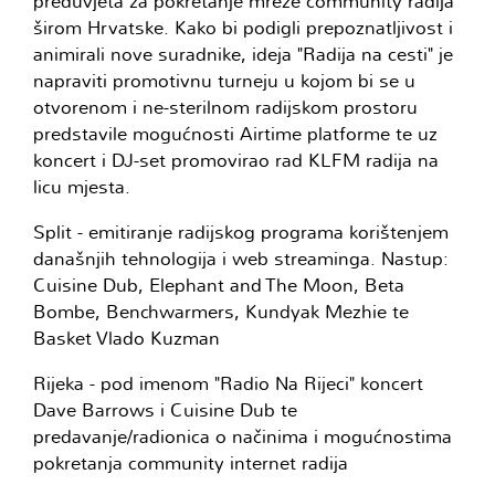
preduvjeta za pokretanje mreže community radija
širom Hrvatske. Kako bi podigli prepoznatljivost i
animirali nove suradnike, ideja "Radija na cesti" je
napraviti promotivnu turneju u kojom bi se u
otvorenom i ne-sterilnom radijskom prostoru
predstavile mogućnosti Airtime platforme te uz
koncert i DJ-set promovirao rad KLFM radija na
licu mjesta.
Split - emitiranje radijskog programa korištenjem
današnjih tehnologija i web streaminga. Nastup:
Cuisine Dub, Elephant and The Moon, Beta
Bombe, Benchwarmers, Kundyak Mezhie te
Basket Vlado Kuzman
Rijeka - pod imenom "Radio Na Rijeci" koncert
Dave Barrows i Cuisine Dub te
predavanje/radionica o načinima i mogućnostima
pokretanja community internet radija