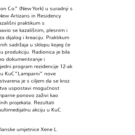
on Co.” (New York) u suradnji s
New Artizans in Residency
zališni praktikum s
bavio se kazališnim, plesnim i
a dijalog i kreaciju. Praktikum
rnih sadržaja u sklopu kojeg će
 produkciju. Radionica je bila
eo dokumentiranje i
jedni program rezidencije 12-ak
je u KuC”Lamparni” nove
tvarena je s ciljem da se kroz
ustva uspostavi mogućnost
mparne ponovo zaživi kao
ih projekata. Rezultati
multimedijalnu akciju u KuC
lanske umjetnice Xene L.