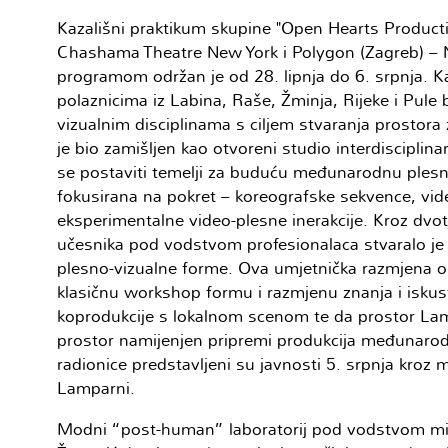
Kazališni praktikum skupine "Open Hearts Producti
Chashama Theatre New York i Polygon (Zagreb) – 
programom održan je od 28. lipnja do 6. srpnja. Ka
polaznicima iz Labina, Raše, Žminja, Rijeke i Pule 
vizualnim disciplinama s ciljem stvaranja prostora z
je bio zamišljen kao otvoreni studio interdisciplina
se postaviti temelji za buduću međunarodnu plesnu
fokusirana na pokret – koreografske sekvence, vid
eksperimentalne video-plesne inerakcije. Kroz dvot
učesnika pod vodstvom profesionalaca stvaralo 
plesno-vizualne forme. Ova umjetnička razmjena os
klasičnu workshop formu i razmjenu znanja i isk
koprodukcije s lokalnom scenom te da prostor La
prostor namijenjen pripremi produkcija međunarodn
radionice predstavljeni su javnosti 5. srpnja kroz 
Lamparni.
Modni “post-human” laboratorij pod vodstvom mi