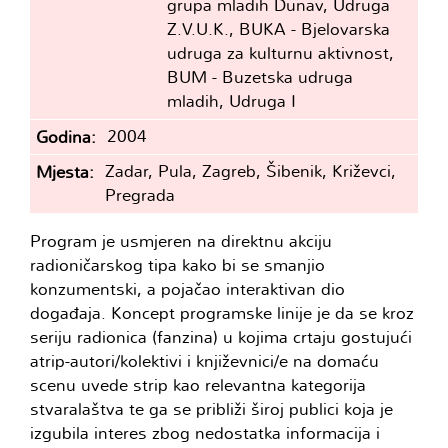
grupa mladih Dunav, Udruga
Z.V.U.K., BUKA - Bjelovarska
udruga za kulturnu aktivnost,
BUM - Buzetska udruga
mladih, Udruga I
2004
Godina
Zadar, Pula, Zagreb, Šibenik, Križevci,
Mjesta
Pregrada
Program je usmjeren na direktnu akciju
radioničarskog tipa kako bi se smanjio
konzumentski, a pojačao interaktivan dio
događaja. Koncept programske linije je da se kroz
seriju radionica (fanzina) u kojima crtaju gostujući
atrip-autori/kolektivi i književnici/e na domaću
scenu uvede strip kao relevantna kategorija
stvaralaštva te ga se približi široj publici koja je
izgubila interes zbog nedostatka informacija i