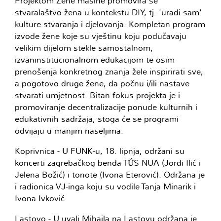
Projektom Žene mašine promovira se
stvaralaštvo žena u kontekstu DIY, tj. 'uradi sam'
kulture stvaranja i djelovanja. Kompletan program
izvode žene koje su vještinu koju podučavaju
velikim dijelom stekle samostalnom,
izvaninstitucionalnom edukacijom te osim
prenošenja konkretnog znanja žele inspirirati sve,
a pogotovo druge žene, da počnu i/ili nastave
stvarati umjetnost. Bitan fokus projekta je i
promoviranje decentralizacije ponude kulturnih i
edukativnih sadržaja, stoga će se programi
odvijaju u manjim naseljima.
Koprivnica - U FUNK-u, 18. lipnja, održani su
koncerti zagrebačkog benda TÚS NUA (Jordi Ilić i
Jelena Božić) i tonote (Ivona Eterović). Održana je
i radionica VJ-inga koju su vodile Tanja Minarik i
Ivona Ivković.
Lastovo - U uvali Mihajla na Lastovu održana je