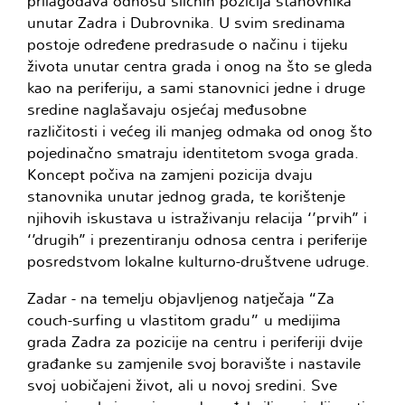
prilagođava odnosu sličnih pozicija stanovnika
unutar Zadra i Dubrovnika. U svim sredinama
postoje određene predrasude o načinu i tijeku
života unutar centra grada i onog na što se gleda
kao na periferiju, a sami stanovnici jedne i druge
sredine naglašavaju osjećaj međusobne
različitosti i većeg ili manjeg odmaka od onog što
pojedinačno smatraju identitetom svoga grada.
Koncept počiva na zamjeni pozicija dvaju
stanovnika unutar jednog grada, te korištenje
njihovih iskustava u istraživanju relacija ‘’prvih’’ i
‘’drugih’’ i prezentiranju odnosa centra i periferije
posredstvom lokalne kulturno-društvene udruge.
Zadar - na temelju objavljenog natječaja “Za
couch-surfing u vlastitom gradu” u medijima
grada Zadra za pozicije na centru i periferiji dvije
građanke su zamjenile svoj boravište i nastavile
svoj uobičajeni život, ali u novoj sredini. Sve