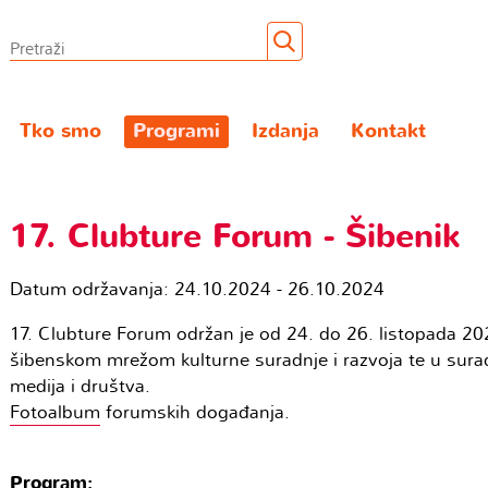
Tko smo
Programi
Izdanja
Kontakt
17. Clubture Forum - Šibenik
Datum održavanja: 24.10.2024 - 26.10.2024
17. Clubture Forum održan je od 24. do 26. listopada 20
šibenskom mrežom kulturne suradnje i razvoja te u surad
medija i društva.
Fotoalbum
forumskih događanja.
Program: