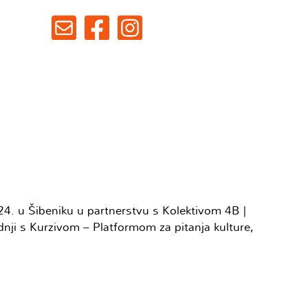
24. u Šibeniku u partnerstvu s Kolektivom 4B |
nji s Kurzivom – Platformom za pitanja kulture,