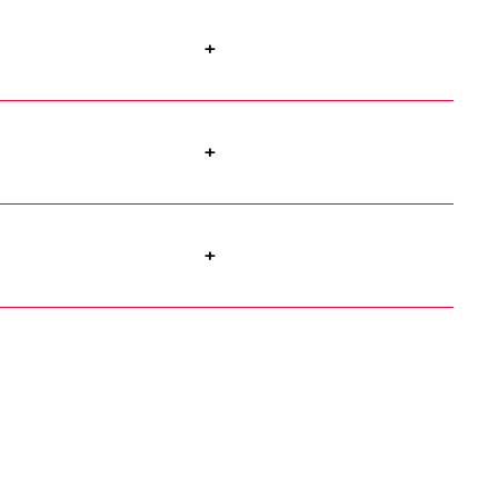
+
+
+