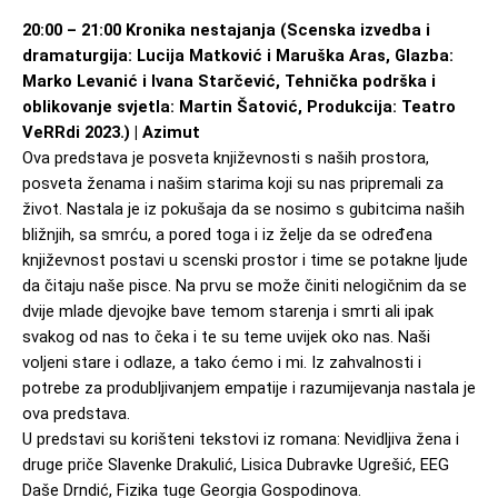
20:00 – 21:00 Kronika nestajanja (Scenska izvedba i 
dramaturgija: Lucija Matković i Maruška Aras, Glazba: 
Marko Levanić i Ivana Starčević, Tehnička podrška i 
oblikovanje svjetla: Martin Šatović, Produkcija: Teatro 
VeRRdi 2023.) | Azimut
Ova predstava je posveta književnosti s naših prostora, 
posveta ženama i našim starima koji su nas pripremali za 
život. Nastala je iz pokušaja da se nosimo s gubitcima naših 
bližnjih, sa smrću, a pored toga i iz želje da se određena 
književnost postavi u scenski prostor i time se potakne ljude 
da čitaju naše pisce. Na prvu se može činiti nelogičnim da se 
dvije mlade djevojke bave temom starenja i smrti ali ipak 
svakog od nas to čeka i te su teme uvijek oko nas. Naši 
voljeni stare i odlaze, a tako ćemo i mi. Iz zahvalnosti i 
potrebe za produbljivanjem empatije i razumijevanja nastala je 
ova predstava.
U predstavi su korišteni tekstovi iz romana: Nevidljiva žena i 
druge priče Slavenke Drakulić, Lisica Dubravke Ugrešić, EEG 
Daše Drndić, Fizika tuge Georgia Gospodinova.