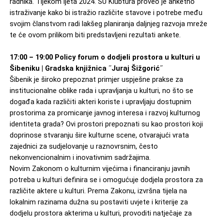
radnika. Tijekom ljeta 2024. SU Klubtura proveo je anketno 
istraživanje kako bi istražio različite stavove i potrebe među 
svojim članstvom radi lakšeg planiranja daljnjeg razvoja mreže 
te će ovom prilikom biti predstavljeni rezultati ankete. 
17:00 – 19:00 Policy forum o dodjeli prostora u kulturi u 
Šibeniku | Gradska knjižnica ˝Juraj Šižgorić˝
Šibenik je široko prepoznat primjer uspješne prakse za 
institucionalne oblike rada i upravljanja u kulturi, no što se 
događa kada različiti akteri koriste i upravljaju dostupnim 
prostorima za promicanje javnog interesa i razvoj kulturnog 
identiteta grada? Ovi prostori prepoznati su kao prostori koji 
doprinose stvaranju šire kulturne scene, otvarajući vrata 
zajednici za sudjelovanje u raznovrsnim, često 
nekonvencionalnim i inovativnim sadržajima.
Novim Zakonom o kulturnim vijećima i financiranju javnih 
potreba u kulturi definira se i omogućuje dodjela prostora za 
različite aktere u kulturi. Prema Zakonu, izvršna tijela na 
lokalnim razinama dužna su postaviti uvjete i kriterije za 
dodjelu prostora akterima u kulturi, provoditi natječaje za 