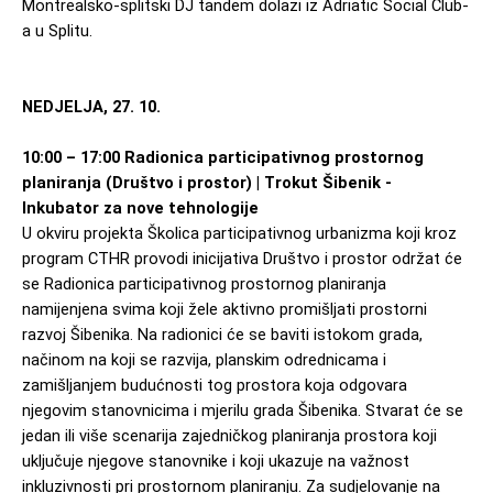
Montrealsko-splitski DJ tandem dolazi iz Adriatic Social Club-
a u Splitu.
NEDJELJA, 27. 10.
10:00 – 17:00 Radionica participativnog prostornog 
planiranja (Društvo i prostor) | Trokut Šibenik - 
Inkubator za nove tehnologije
U okviru projekta Školica participativnog urbanizma koji kroz 
program CTHR provodi inicijativa Društvo i prostor održat će 
se Radionica participativnog prostornog planiranja 
namijenjena svima koji žele aktivno promišljati prostorni 
razvoj Šibenika. Na radionici će se baviti istokom grada, 
načinom na koji se razvija, planskim odrednicama i 
zamišljanjem budućnosti tog prostora koja odgovara 
njegovim stanovnicima i mjerilu grada Šibenika. Stvarat će se 
jedan ili više scenarija zajedničkog planiranja prostora koji 
uključuje njegove stanovnike i koji ukazuje na važnost 
inkluzivnosti pri prostornom planiranju. Za sudjelovanje na 