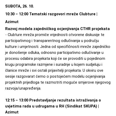
SUBOTA, 26. 10.
10:30 
–
 12:00 Tematski razgovori mreže Clubture | 
Azimut
Razvoj modela zajedničkog ocjenjivanja CTHR projekata 
- 
Clubture mreža promiče vrijednosti otvorene diskusije te 
participativnog i transparentnog odlučivanja u području 
kulture i umjetnosti. Jedna od specifičnosti mreže zajedničko 
je donošenje odluka, odnosno participativno odlučivanje u 
procesu odabira projekata koji će se provoditi u pojedinom 
krugu programske razmjene i suradnje u kojem sudjeluju i 
članice mreže i svi ostali prijavitelji projekata. U okviru ove 
sesije razgovarat ćemo o postojećem modelu ocjenjivanja 
projektnih prijedloga te razmotriti moguće smjerove njegovog 
razvoja/unapređenja. 
12:15 
–
 13:00
 Predstavljanje rezultata istraživanja o 
uvjetima rada u udrugama u RH (Sindikat SKUPA) | 
Azimut