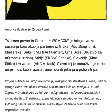
Autorica ilustracije: Zsófia Rumi
“Women power in Comics – WOMCOM” je inicijativa za 
suradnju koja okuplja partnere iz Grčke (PostScriptum), 
Mađarske (Bakelit Multi Art Center), Crne Gore (Društvo za 
afirmaciju stripa), Srbije (SKCNS Fabrika), Slovenije (Kino 
Šiška) i Hrvatske (AKC Attack). Glavni cilj je osnaživanje strip 
umjetnica, kao i razmatranje rodnih pitanja u polju stripa.
Projekt sufinancira Europska komisija, kroz program Kreativna Europa, Ured za 
udruge Vlade Republike Hrvatske, Ministarstvo kulture i medija RH i Grad 
Zagreb – Gradski ured za kulturu, međugradsku i međunarodnu suradnju i 
civilno društvo. Stajališta izražena isključiva su odgovornost Autonomnog 
kulturnog centra i ne odražavaju nužno stajalište Ureda za udruge Vlade 
Republike Hrvatske.