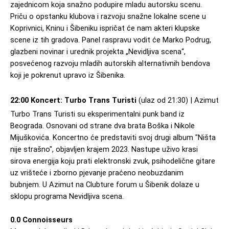
zajednicom koja snažno podupire mladu autorsku scenu. 
Priču o opstanku klubova i razvoju snažne lokalne scene u 
Koprivnici, Kninu i Šibeniku ispričat će nam akteri klupske 
scene iz tih gradova. Panel raspravu vodit će Marko Podrug, 
glazbeni novinar i urednik projekta „Nevidljiva scena“, 
posvećenog razvoju mladih autorskih alternativnih bendova 
koji je pokrenut upravo iz Šibenika.
22:00 Koncert: Turbo Trans Turisti
 (ulaz od 21:30) | Azimut
Turbo Trans Turisti
 su eksperimentalni punk band iz 
Beograda. Osnovani od strane dva brata Boška i Nikole 
Mijuškovića. Koncertno će predstaviti svoj drugi album "Ništa 
nije strašno", objavljen krajem 2023. Nastupe uživo krasi 
sirova energija koju prati elektronski zvuk, psihodelične gitare 
uz vrišteće i zborno pjevanje praćeno neobuzdanim 
bubnjem. 
U Azimut na Clubture forum u Šibenik dolaze u 
sklopu programa Nevidljiva scena.
0.0 Connoisseurs