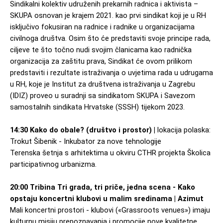
Sindikalni kolektiv udruženih prekarnih radnica i aktivista – 
SKUPA osnovan je krajem 2021. kao prvi sindikat koji je u RH 
isključivo fokusiran na radnice i radnike u organizacijama 
civilnoga društva. Osim što će predstaviti svoje principe rada, 
ciljeve te što točno nudi svojim članicama kao radnička 
organizacija za zaštitu prava, Sindikat će ovom prilikom 
predstaviti i 
rezultate istraživanja o uvjetima rada u udrugama 
u RH, koje je Institut za društvena istraživanja u Zagrebu 
(IDIZ) proveo u suradnji sa sindikatom SKUPA i Savezom 
samostalnih sindikata Hrvatske (SSSH) tijekom 2023. 
14:30 Kako do obale? (društvo i prostor) | 
lokacija polaska: 
Trokut Šibenik - Inkubator za nove tehnologije
Terenska šetnja s arhitektima u okviru CTHR projekta Školica 
participativnog urbanizma. 
20:00 Tribina Tri grada, tri priče, jedna scena - Kako 
opstaju koncertni klubovi u malim sredinama | Azimut
Mali koncertni prostori - klubovi («Grassroots venues») imaju 
kulturnu misiju prepoznavanja i promocije nove kvalitetne 