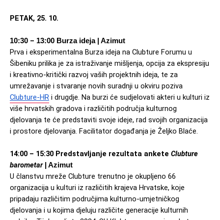
PETAK, 25. 10.
–
10:30 
 13:00 Burza ideja | Azimut
Prva i eksperimentalna Burza ideja na Clubture Forumu u 
Šibeniku prilika je za istraživanje mišljenja, opcija za ekspresiju 
i kreativno-kritički razvoj vaših projektnih ideja, te za 
umrežavanje i stvaranje novih suradnji u okviru poziva 
Clubture-HR
 i drugdje. 
Na burzi će sudjelovati akteri u kulturi iz 
više hrvatskih gradova i različitih područja kulturnog 
djelovanja te će predstaviti svoje ideje, rad svojih organizacija 
i prostore djelovanja. 
Facilitator događanja je Željko Blaće. 
14:00 
–
 15:30 Predstavljanje rezultata ankete 
Clubture 
barometar 
| Azimut
U članstvu mreže Clubture trenutno je okupljeno 66 
organizacija u kulturi iz različitih krajeva Hrvatske, koje 
pripadaju različitim područjima kulturno-umjetničkog 
djelovanja i u kojima djeluju različite generacije kulturnih 