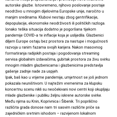
autorske glazbe. Istovremeno, njihovo poslovanje postaje 
neodrživo u mnogim dijelovima Europske unije, naročito u 
manjim sredinama. Klubovi nestaju zbog gentrifikacije, 
depopulacije, ekonomske neodrživosti ili političkih razloga. 
Ionako teška situacija dodatno je pogoršana tijekom 
pandemije COVID-a te inflacije koja je uslijedila. Glazbenici 
diljem Europe ostaju bez prostora za nastupe i mogućnosti 
razvoja u ranim fazama svojih karijera. Nakon masovnog 
formatiranja radijskih postaja i pogodovanja streaming 
servisa globalnim izdavačima, gubitak prostora za živu svirku 
mnogim mladim glazbenicama i glazbenicima predstavlja 
gašenje zadnje nade za uspjeh. 
Ipak, baš kao u vrijeme pandemije, umjetnost se još jednom 
pokazala neuništivom. U najtežim vremenima za klupsku 
koncertnu scenu nikli su neočekivani novi centri koji okupljaju 
mlade glazbenike i publiku željnu iskrene autorske svirke. 
Među njima su Knin, Koprivnica i Šibenik. Tri poprilično 
različita grada donose nam tri sasvim različite priče sa 
zajedničkim sretnim ishodom – razvijenom lokalnom 