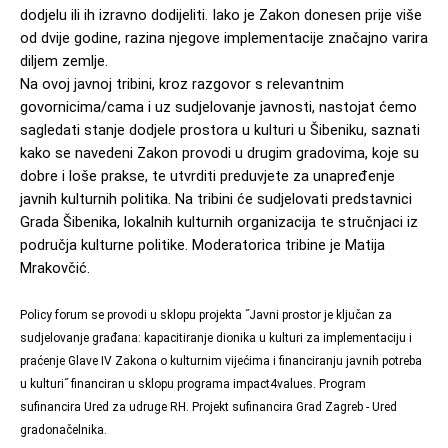
dodjelu ili ih izravno dodijeliti. Iako je Zakon donesen prije više 
od dvije godine, razina njegove implementacije značajno varira 
diljem zemlje.
Na ovoj javnoj tribini, kroz razgovor s relevantnim 
govornicima/cama i uz sudjelovanje javnosti, nastojat ćemo 
sagledati stanje dodjele prostora u kulturi u Šibeniku, saznati 
kako se navedeni Zakon provodi u drugim gradovima, koje su 
dobre i loše prakse, te utvrditi preduvjete za unapređenje 
javnih kulturnih politika. Na tribini će sudjelovati predstavnici 
Grada Šibenika, lokalnih kulturnih organizacija te stručnjaci iz 
područja kulturne politike. Moderatorica tribine je Matija 
Mrakovčić.
Policy forum se provodi u sklopu projekta ˝Javni prostor je ključan za 
sudjelovanje građana: kapacitiranje dionika u kulturi za implementaciju i 
praćenje Glave IV Zakona o kulturnim vijećima i financiranju javnih potreba 
u kulturi˝ financiran u sklopu programa impact4values. Program 
sufinancira Ured za udruge RH. Projekt sufinancira Grad Zagreb - Ured 
gradonačelnika.