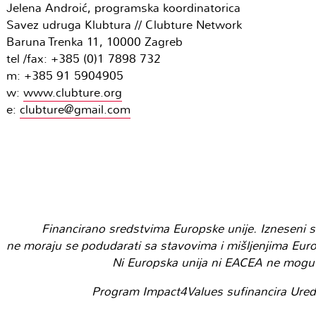
Jelena Androić, programska koordinatorica
Savez udruga Klubtura // Clubture Network
Baruna Trenka 11, 10000 Zagreb
tel /fax: +385 (0)1 7898 732
m: +385 91 5904905
w:
www.clubture.org
e:
clubture@gmail.com
Financirano sredstvima Europske unije. Izneseni sta
ne moraju se podudarati sa stavovima i mišljenjima Europ
Ni Europska unija ni EACEA ne mogu 
Program Impact4Values sufinancira Ured