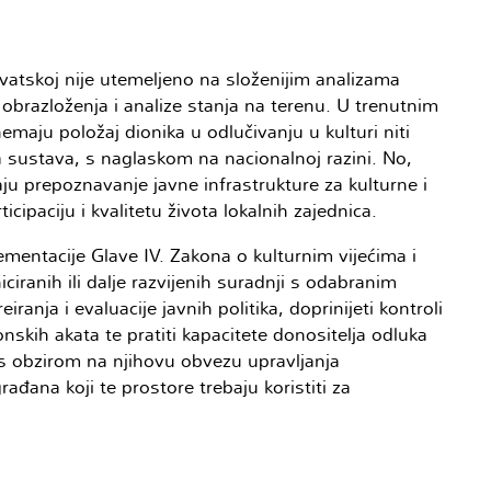
vatskoj nije utemeljeno na složenijim analizama
obrazloženja i analize stanja na terenu. U trenutnim
emaju položaj dionika u odlučivanju u kulturi niti
 sustava, s naglaskom na nacionalnoj razini. No,
aju prepoznavanje javne infrastrukture za kulturne i
cipaciju i kvalitetu života lokalnih zajednica.
ementacije Glave IV. Zakona o kulturnim vijećima i
iciranih ili dalje razvijenih suradnji s odabranim
anja i evaluacije javnih politika, doprinijeti kontroli
skih akata te pratiti kapacitete donositelja odluka
a s obzirom na njihovu obvezu upravljanja
đana koji te prostore trebaju koristiti za