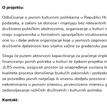
O projektu:
Odlučivanje o javnim kulturnim politikama u Republici Hr
podataka, a zakoni se donose i mijenjaju bez relevantnih 
društveno-političkim okolnostima, organizacije u kulturi n
imaju sugovornika u formalnim upravljačkim strukturama
one su i dalje jedine organizacije koje u javnosti zagovar
društvene djelatnosti kao vitalno važne za građansku parti
Stoga će putem aktivnosti kapacitiranja za praćenje impl
financiranju javnih potreba u kulturi te tijekom projekta in
JLRS-ovima, osigurati prostor za unapređenje sustava kreir
kvalitete procesa donošenja budućih zakonskih i podzakon
za provedbu javnih natječaja ili izravnu dodjelu prostor
nekretninama u javnom interesu, prvenstveno interesu gra
zadovoljavanje različitih društvenih i kulturnih potreba.
Kontakt: