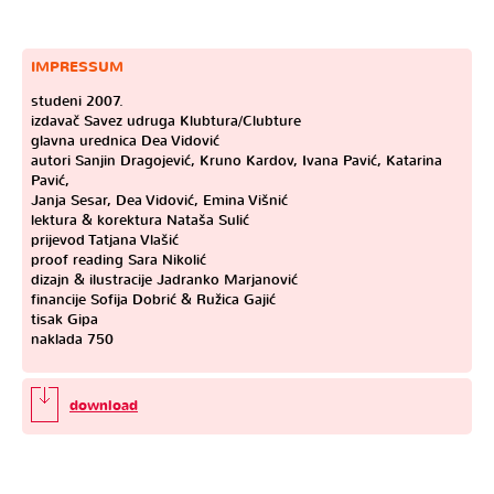
IMPRESSUM
studeni 2007.
izdavač Savez udruga Klubtura/Clubture
glavna urednica Dea Vidović
autori Sanjin Dragojević, Kruno Kardov, Ivana Pavić, Katarina
Pavić,
Janja Sesar, Dea Vidović, Emina Višnić
lektura & korektura Nataša Sulić
prijevod Tatjana Vlašić
proof reading Sara Nikolić
dizajn & ilustracije Jadranko Marjanović
financije Sofija Dobrić & Ružica Gajić
tisak Gipa
naklada 750
download