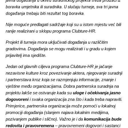
javna događanja u okviru suradničkog projekta treba proizaći iz 
boravka umjetnika ili suradnika. U slučaju turneje, sva tri javna 
događanja trebaju biti rezultat tog boravka.
Nije moguće predlagati sadržaje koji su u istom mjestu već bili 
ranije realizirani u sklopu programa Clubture-HR.
Projekt ili turneja mora uključivati događanja u različitim 
gradovima. Događanja se mogu realizirati i u gradu u kojem 
prijavitelj ima sjedište.
Jedan od glavnih ciljeva programa Clubture-HR je jačanje 
nezavisne kulture kroz povezivanje aktera, njegovanje suradnji 
i partnerstava kroz koja se razmjenjuju informacije, znanje i 
vještine među organizacijama. 
Dobra partnerska suradnja na 
projektu lakše se ostvaruje kada su 
uloge i očekivanja jasno 
dogovoreni
 i svaka organizacija zna što i kada treba napraviti. 
Primjerice, partnerska organizacija može pomoći u lokalnoj 
promociji događanja (slanjem najava lokalnim medijima, 
pozivanjem publike i slično). Važno je i da 
komunikacija bude 
redovita i pravovremena
 – pravovremeni dogovori i sastanci 