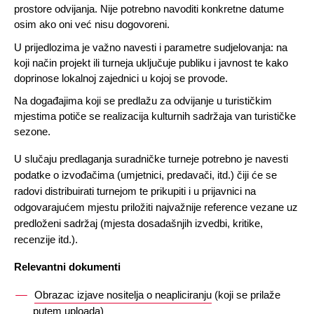
prostore odvijanja. Nije potrebno navoditi konkretne datume 
osim ako oni već nisu dogovoreni. 
U prijedlozima je važno navesti i parametre sudjelovanja: na 
koji način projekt ili turneja uključuje publiku i javnost te kako 
doprinose lokalnoj zajednici u kojoj se provode.
Na događajima koji se predlažu za odvijanje u turističkim 
mjestima potiče se realizacija kulturnih sadržaja van turističke 
sezone. 
U slučaju predlaganja suradničke turneje potrebno je navesti 
podatke o izvođačima (umjetnici, predavači, itd.) čiji će se 
radovi distribuirati turnejom te prikupiti i u prijavnici na 
odgovarajućem mjestu priložiti najvažnije reference vezane uz 
predloženi sadržaj (mjesta dosadašnjih izvedbi, kritike, 
recenzije itd.).
Relevantni dokumenti 
Obrazac izjave nositelja o neapliciranju
 (koji se prilaže 
putem uploada)