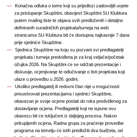
Konačna odluka o tome koji su prijedlozi zadovoljili uvjete 
za pristupanje Skupštini, obavijest Skupštini SU Klubtura 
putem mailing liste te objava svih predloženih i detaljno 
definiranih suradničkih projekata/turneja na web 
stranicama SU Klubtura bit će dostupna najkasnije 7 dana 
prije sjednice Skupštine.
Sjednica Skupštine na koju su pozvani svi predlagatelji 
projekata i turneja predviđena je za kraj veljače/početak 
ožujka 2026. Na Skupštini će se održati prezentacije i 
diskusije, ocjenjivanje te odlučivanje o listi projekata koji 
ulaze u provedbu u 2026. godini.
Ukoliko predlagatelj ili redovni član nije u mogućnosti 
prisustvovati prezentacijama i sjednici Skupštine, 
obavezan je svoje ocjene poslati do roka predviđenog za 
dostavljanje ocjena. Predlagatelji koji ne ispune ovu 
obavezu bit će isključeni iz daljnjeg procesa. Nakon 
prikupljenih ocjena, Radna grupa za praćenje provedbe 
programa na temelju će istih predložiti dva budžeta, od 