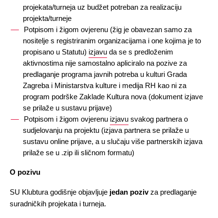
projekata/turneja uz budžet potreban za realizaciju 
projekta/turneje
Potpisom i žigom ovjerenu (žig je obavezan samo za 
nositelje s registriranim organizacijama i one kojima je to 
propisano u Statutu) 
izjavu
 da se s predloženim 
aktivnostima nije samostalno apliciralo na pozive za 
predlaganje programa javnih potreba u kulturi Grada 
Zagreba i Ministarstva kulture i medija RH kao ni za 
program podrške Zaklade Kultura nova (dokument izjave 
se prilaže u sustavu prijave)
Potpisom i žigom ovjerenu 
izjavu
 svakog partnera o 
sudjelovanju na projektu (izjava partnera se prilaže u 
sustavu online prijave, a u slučaju više partnerskih izjava 
prilaže se u .zip ili sličnom formatu)
O pozivu
SU Klubtura godišnje objavljuje 
jedan poziv
 za predlaganje 
suradničkih projekata i turneja. 