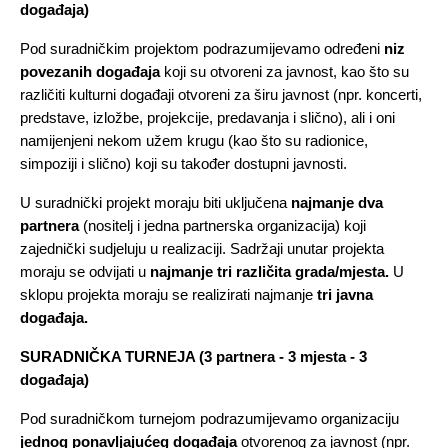
događaja)
Pod suradničkim projektom podrazumijevamo određeni 
niz 
povezanih događaja
 koji su 
otvoreni za javnost
, kao što su 
različiti kulturni događaji otvoreni za širu javnost (npr. koncerti, 
predstave, izložbe, projekcije, predavanja i slično), ali i oni 
namijenjeni nekom užem krugu (kao što su radionice, 
simpoziji i slično) koji su također dostupni javnosti. 
U suradnički projekt moraju biti uključena 
najmanje dva 
partnera
 (nositelj i jedna partnerska organizacija) koji 
zajednički sudjeluju u realizaciji. Sadržaji unutar projekta 
moraju se odvijati u 
najmanje tri različita grada/mjesta. 
U 
sklopu projekta moraju se realizirati najmanje 
tri javna 
događaja.
SURADNIČKA TURNEJA (3 partnera - 3 mjesta - 3 
događaja)
Pod suradničkom turnejom podrazumijevamo organizaciju 
jednog ponavljajućeg događaja 
otvorenog za javnost (npr. 