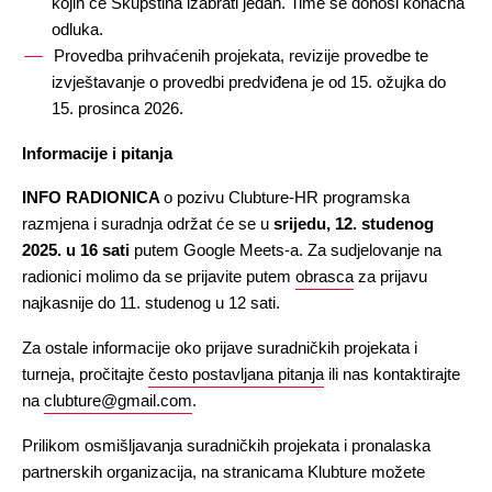
kojih će Skupština izabrati jedan. Time se donosi konačna 
odluka.
Provedba prihvaćenih projekata, revizije provedbe te 
izvještavanje o provedbi predviđena je od 15. ožujka do 
15. prosinca 2026.
Informacije i pitanja
INFO RADIONICA 
o pozivu Clubture-HR programska 
razmjena i suradnja održat će se u 
srijedu, 12. studenog 
2025. u 16 sati 
putem Google Meets-a. Za sudjelovanje na 
radionici molimo da se prijavite putem 
obrasca
 za prijavu 
najkasnije do 11. studenog u 12 sati.
Za ostale informacije oko prijave suradničkih projekata i 
turneja, pročitajte 
često postavljana pitanja
 ili nas kontaktirajte 
na 
clubture@gmail.com
. 
Prilikom osmišljavanja suradničkih projekata i pronalaska 
partnerskih organizacija, na stranicama Klubture možete 