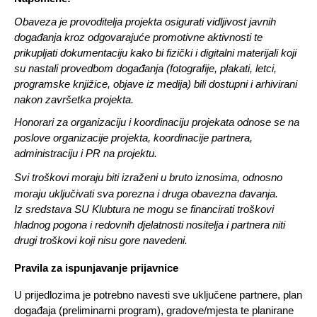
Obaveza je provoditelja projekta osigurati vidljivost javnih 
događanja kroz odgovarajuće promotivne aktivnosti te 
prikupljati dokumentaciju kako bi fizički i digitalni materijali koji 
su nastali provedbom događanja (fotografije, plakati, letci, 
programske knjižice, objave iz medija) bili dostupni i arhivirani 
nakon završetka projekta.
Honorari za organizaciju i koordinaciju projekata odnose se na 
poslove organizacije projekta, koordinacije partnera, 
administraciju i PR na projektu. 
Svi troškovi moraju biti izraženi u bruto iznosima, odnosno 
moraju uključivati sva porezna i druga obavezna davanja. 
Iz sredstava SU Klubtura ne mogu se financirati troškovi 
hladnog pogona i redovnih djelatnosti nositelja i partnera niti 
drugi troškovi koji nisu gore navedeni. 
Pravila za ispunjavanje prijavnice 
U prijedlozima je potrebno navesti sve uključene partnere, plan 
događaja (preliminarni program), gradove/mjesta te planirane 